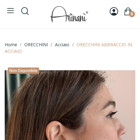
0
Home
ORECCHINI
Acciaio
ORECCHINI ABBRACCIO IN
ACCIAIO
Non Disponibile