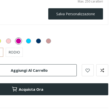
Max. 250 caratteri
Salva Personalizzazione
Giallo
Rosa
Fucsia
Turchese
Blu
Cipria
Montana
RODIO
Aggiungi Al Carrello
Acquista Ora