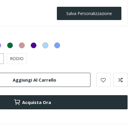
Salva Personalizzazione
a
Lilla
Smeraldo
Cipria
Viola
Acquamarina
Azzurro
polvere
RODIO
Aggiungi Al Carrello
Acquista Ora