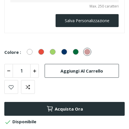
Max. 250 caratteri
Salva Personalizzazione
Bianco/Cristal
Rosso
Verde
Blu
Smeraldo
Cipria
Colore :
Montana
Aggiungi Al Carrello
Acquista Ora

Disponibile