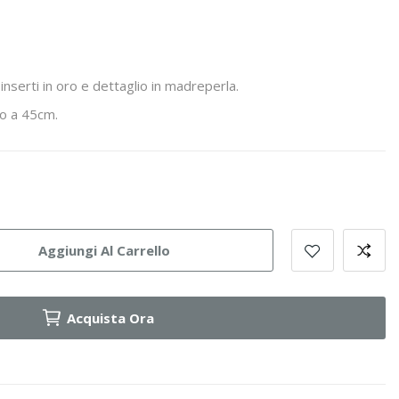
 inserti in oro e dettaglio in madreperla.
no a 45cm.
a
Aggiungi Al Carrello
Acquista Ora