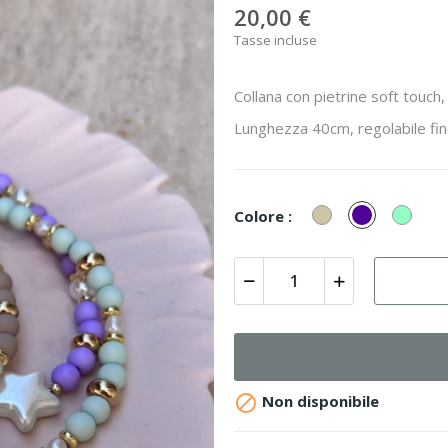
20,00 €
Tasse incluse
Collana con pietrine soft touch,
Lunghezza 40cm, regolabile fi
Talpa
Viola
Verde
Colore :
Acqu

Non disponibile