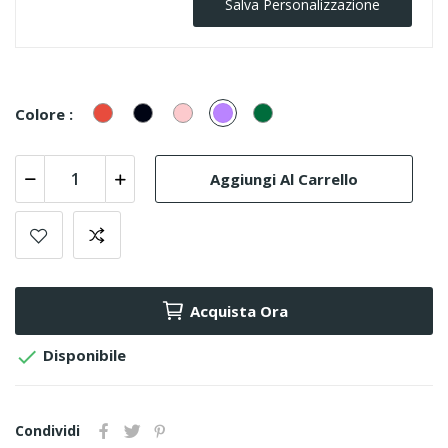
Salva Personalizzazione
Rosso
Nero
Rosa
Lilla
Smeraldo
Colore :
Aggiungi Al Carrello
Acquista Ora

Disponibile
Condividi