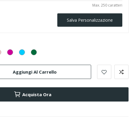
Max. 250 caratteri
Salva Personalizzazione
ione
Rosa
Fucsia
Turchese
Smeraldo
Aggiungi Al Carrello
Acquista Ora