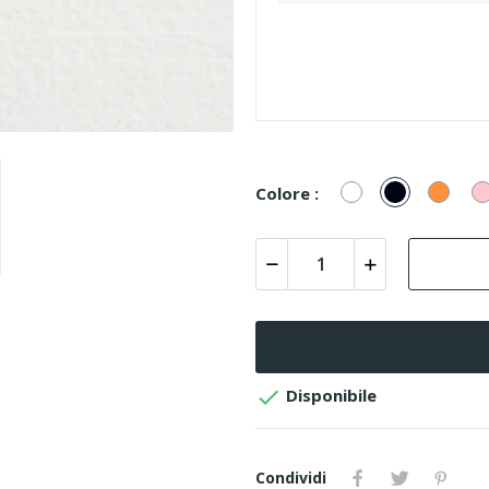
Bianco/Cristal
Nero
Aranc
Colore :

Disponibile
Condividi