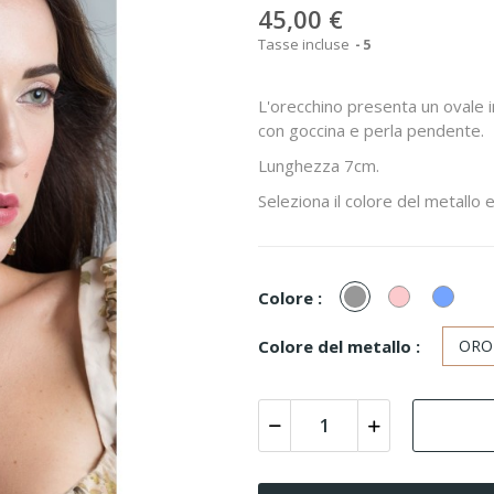
45,00 €
Tasse incluse
5
L'orecchino presenta un ovale i
con goccina e perla pendente.
Lunghezza 7cm.
Seleziona il colore del metallo e
Grigio
Rosa
Azzur
Colore :
polve
Colore del metallo :
ORO