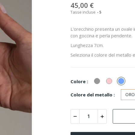
45,00 €
Tasse incluse
5
L'orecchino presenta un ovale i
con goccina e perla pendente.
Lunghezza 7cm.
Seleziona il colore del metallo e
Grigio
Rosa
Azzur
Colore :
polve
Colore del metallo :
ORO