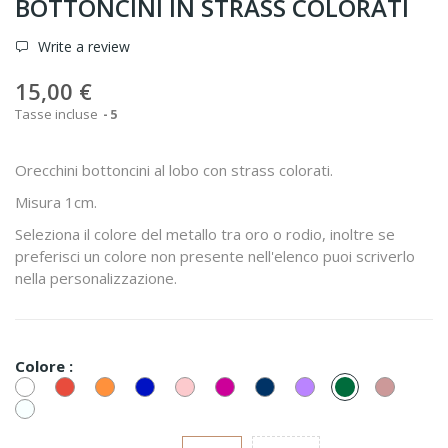
BOTTONCINI IN STRASS COLORATI
Write a review
15,00 €
Tasse incluse
5
Orecchini bottoncini al lobo con strass colorati.
Misura 1cm.
Seleziona il colore del metallo tra oro o rodio, inoltre se
preferisci un colore non presente nell'elenco puoi scriverlo
nella personalizzazione.
Colore :
Bianco/Cristal
Rosso
Arancione
Blu
Rosa
Fucsia
Blu
Lilla
Smeraldo
Cipria
Montana
Bianco
Opale