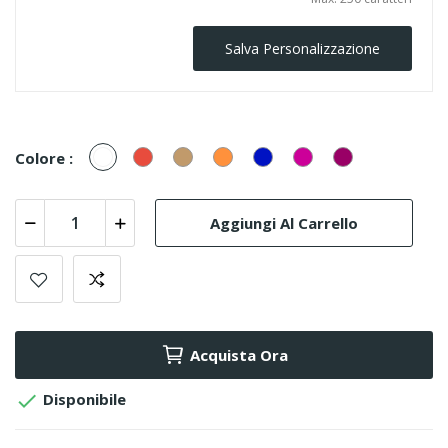
Salva Personalizzazione
Bianco/Cristal
Rosso
Golden
Arancione
Blu
Fucsia
Prugna
Colore :
Aggiungi Al Carrello
Acquista Ora

Disponibile