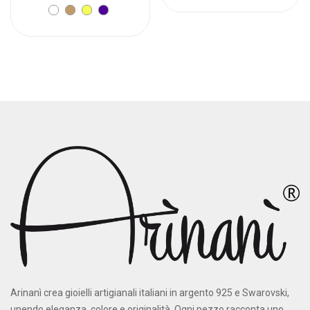
Arinanì crea gioielli artigianali italiani in argento 925 e Swarovski,
unendo eleganza, colore e originalità. Ogni pezzo racconta uno