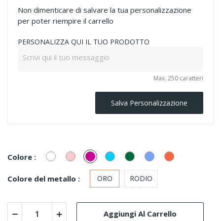
Non dimenticare di salvare la tua personalizzazione
per poter riempire il carrello
PERSONALIZZA QUI IL TUO PRODOTTO
Max. 250 caratteri
Salva Personalizzazione
Bianco/Cristal
Rosa
Fucsia
Turchese
Smeraldo
Azzurro
Corallo
Colore :
polvere
Colore del metallo :
ORO
RODIO
Aggiungi Al Carrello